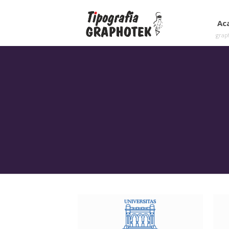
Ac
grap