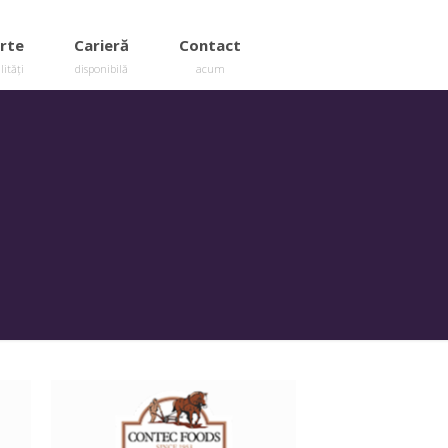
rte
Carieră
Contact
lități
disponibilă
acum