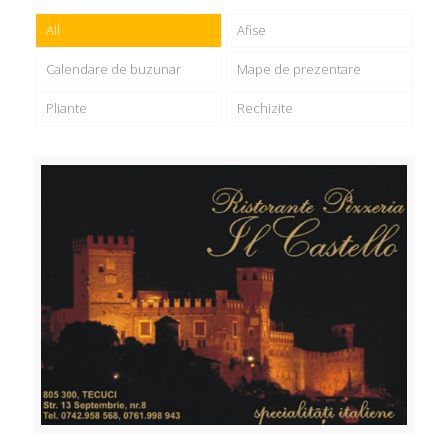
All
Afise
Calendare de buzunar
Mape de prezentare
Pliante
Rechizite