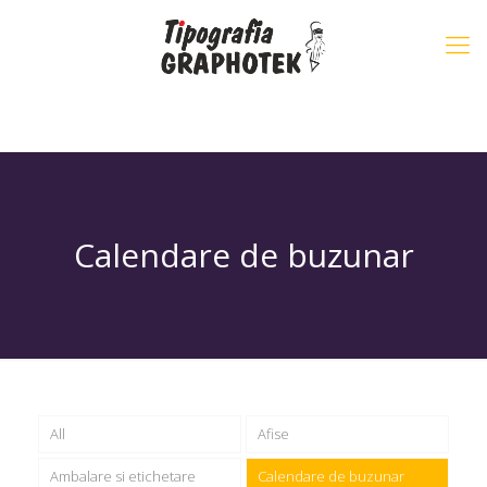
Calendare de buzunar
All
Afise
Ambalare si etichetare
Calendare de buzunar