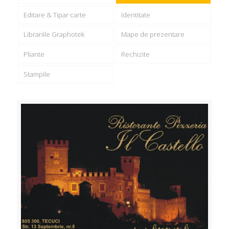
Editare & Tipar carte
Identitate
Librariile Graphotek
Mape de prezentare
Pliante
Rechizite
Stampile