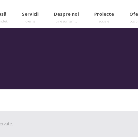
asă
Servicii
Despre noi
Proiecte
Ofe
hotek
oferite
cine suntem…
sociale
posibi
ervate.