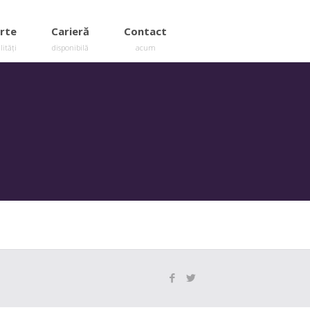
rte
Carieră
Contact
lități
disponibilă
acum